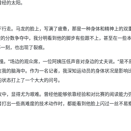
曾经的太阳。
下行走。马龙的脸上，写满了疲惫，那是一种身体和精神上的双
关键的分数争夺中，我分明看到他的脚步有些跟不上，甚至在一些
那一刻，也出现了裂痕。
慢。”场边的观众席，一位阿姨压低声音对身边的丈夫说。“是不
在我的脑海中。作为一名记者，我深知运动员的身体状况是影响
的状态打上了一个大大的问号。
攻中，显得尤为艰难。曾经他能够依靠经验和对比赛的阅读能力
者打出一些高难度的技术动作时，都能看到他脸上闪过一丝不易