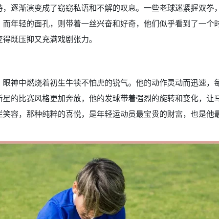
持，逐渐演变成了窃窃私语和不解的叹息。一些老球迷紧握双拳
。而年轻的面孔，则带着一丝兴奋和好奇，他们似乎看到了一个
变得既压抑又充满戏剧张力。
，眼神中燃烧着初生牛犊不怕虎的锐气。他的动作灵动而迅速，
新星的比赛风格更加奔放，他的发球带着强烈的旋转和变化，让
烂笑容，那种纯粹的喜悦，是年轻运动员最宝贵的财富，也是他