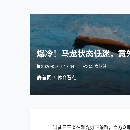
爆冷！马龙状态低迷，意
2026-05-18 17:34
65 次阅读
首页
/
体育看点
当昔日王者在聚光灯下踉跄，当万众