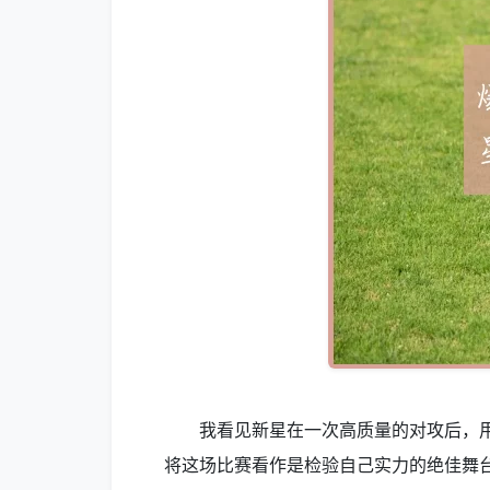
我看见新星在一次高质量的对攻后，
将这场比赛看作是检验自己实力的绝佳舞