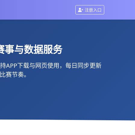
注册入口
赛事与数据服务
支持
APP下载
与
网页使用
，每日同步更新
握比赛节奏。